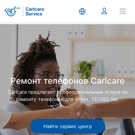
Carlcare
Phone
repair
Ремонт телефонов Carlcare
Carlcare предлагает профессиональные услуги по
ремонту телефонов для Infinix, TECNO, itel.
Найти сервис центр