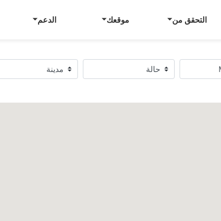
التحقق من
موقعك
الدعم