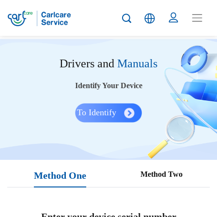
Drivers and
Manuals
Identify Your Device
To Identify
Method One
Method Two
Enter your device serial number